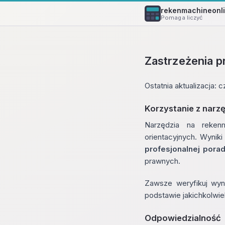
rekenmachineonl
Pomaga liczyć
Zastrzeżenia 
Ostatnia aktualizacja: 
Korzystanie z narz
Narzędzia na reken
orientacyjnych. Wynik
profesjonalnej pora
prawnych.
Zawsze weryfikuj wyni
podstawie jakichkolwie
Odpowiedzialność