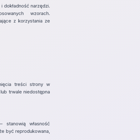
i dokładność narzędzi.
osowanych wzorach.
ające z korzystania ze
ięcia treści strony w
ub trwale niedostępna
— stanowią własność
oże być reprodukowana,