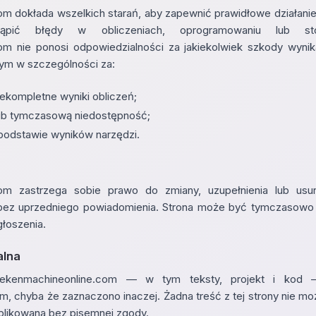
m dokłada wszelkich starań, aby zapewnić prawidłowe działanie 
pić błędy w obliczeniach, oprogramowaniu lub st
m nie ponosi odpowiedzialności za jakiekolwiek szkody wynik
 tym w szczególności za:
iekompletne wyniki obliczeń;
lub tymczasową niedostępność;
podstawie wyników narzędzi.
om zastrzega sobie prawo do zmiany, uzupełnienia lub usun
z uprzedniego powiadomienia. Strona może być tymczasowo l
łoszenia.
alna
 rekenmachineonline.com — w tym teksty, projekt i kod 
m, chyba że zaznaczono inaczej. Żadna treść z tej strony nie m
likowana bez pisemnej zgody.