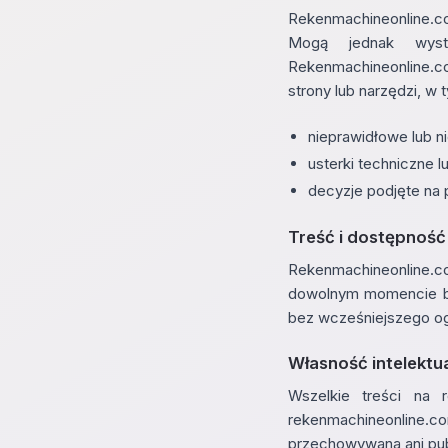
Rekenmachineonline.co
Mogą jednak wystą
Rekenmachineonline.co
strony lub narzędzi, w
nieprawidłowe lub n
usterki techniczne 
decyzje podjęte na 
Treść i dostępność
Rekenmachineonline.c
dowolnym momencie be
bez wcześniejszego og
Własność intelektu
Wszelkie treści na
rekenmachineonline.co
przechowywana ani pub