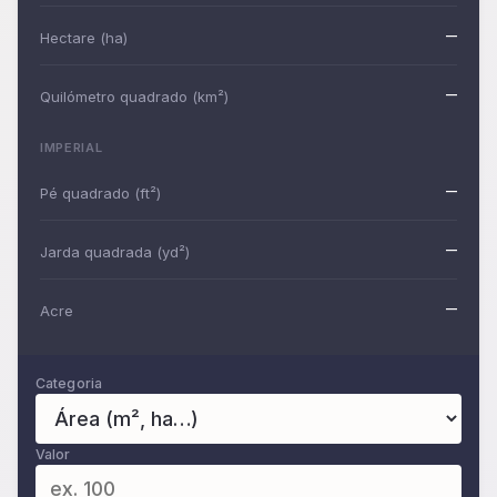
–
Hectare (ha)
–
Quilómetro quadrado (km²)
IMPERIAL
–
Pé quadrado (ft²)
–
Jarda quadrada (yd²)
–
Acre
Categoria
Valor