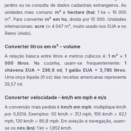
jardins ou na consulta de dados cadastrais estrangeiros. As
unidades mais comuns:
m²
e
hectare (ha)
: 1 ha = 10 000
m². Para converter
m² em ha
, divida por 10 000. Unidades
internacionais:
acre
(≈ 4 047 m², muito usado nos EUA e no
Reino Unido).
Converter litros em m³ – volume
A relação básica entre litros e metros cúbicos é:
1 m³ = 1
000 litros
. Na cozinha, usam-se frequentemente:
1
chávena EUA = 236,6 ml
,
1 galão EUA = 3,785 litros
.
Uma onça líquida (fl oz) das receitas americanas representa
29,57 ml.
Converter velocidade – km/h em mph e m/s
A conversão mais pedida é
km/h em mph
: multiplique km/h
por 0,6214. Exemplos: 50 km/h = 31,1 mph, 100 km/h = 62,1
mph, 130 km/h = 80,8 mph. Em aviação e navegação, usam-
se os
nós (kn)
: 1 kn = 1,852 km/h.